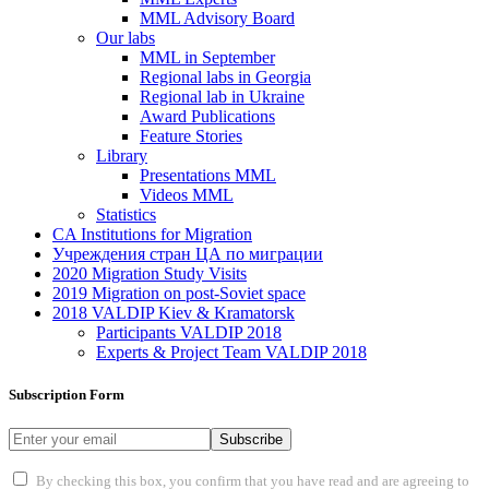
MML Advisory Board
Our labs
ММL in September
Regional labs in Georgia
Regional lab in Ukraine
Award Publications
Feature Stories
Library
Presentations MML
Videos MML
Statistics
CA Institutions for Migration
Учреждения стран ЦА по миграции
2020 Migration Study Visits
2019 Migration on post-Soviet space
2018 VALDIP Kiev & Kramatorsk
Participants VALDIP 2018
Experts & Project Team VALDIP 2018
Subscription Form
Subscribe
By checking this box, you confirm that you have read and are agreeing to