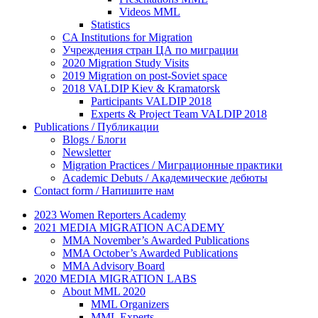
Videos MML
Statistics
CA Institutions for Migration
Учреждения стран ЦА по миграции
2020 Migration Study Visits
2019 Migration on post-Soviet space
2018 VALDIP Kiev & Kramatorsk
Participants VALDIP 2018
Experts & Project Team VALDIP 2018
Publications / Публикации
Blogs / Блоги
Newsletter
Migration Practices / Миграционные практики
Academic Debuts / Академические дебюты
Contact form / Напишите нам
2023 Women Reporters Academy
2021 MEDIA MIGRATION ACADEMY
MMA November’s Awarded Publications
MMA October’s Awarded Publications
MMA Advisory Board
2020 MEDIA MIGRATION LABS
About MML 2020
MML Organizers
MML Experts