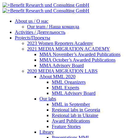
About us / О нас
Our team / Наша команда
Activities / Деятельность
Projects/Проекты
2023 Women Reporters Academy
2021 MEDIA MIGRATION ACADEMY
MMA November’s Awarded Publications
MMA October’s Awarded Publications
MMA Advisory Board
2020 MEDIA MIGRATION LABS
About MML 2020
MML Organizers
MML Experts
MML Advisory Board
Our labs
ММL in September
Regional labs in Georgia
Regional lab in Ukraine
Award Publications
Feature Stories
Library
Presentations MML