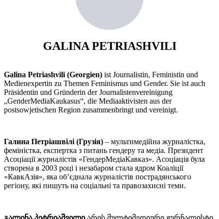
GALINA PETRIASHVILI
Galina Petriashvili
(Georgien)
ist Journalistin, Feministin und
Medienexpertin zu Themen Feminismus und Gender. Sie ist auch
Präsidentin und Gründerin der Journalistenvereinigung
„GenderMediaKaukasus“, die Mediaaktivisten aus der
postsowjetischen Region zusammenbringt und vereinigt.
Галина Петріашвілі
(Грузія)
– мультимедійна журналістка,
феміністка, експертка з питань гендеру та медіа. Президент
Асоціації журналістів «ГендерМедіаКавказ». Асоціація була
створена в 2003 році і незабаром стала ядром Коаліції
«КавкАзія», яка об’єднала журналістів пострадянського
регіону, які пишуть на соціальні та правозахисні теми.
გალინა პეტრიაშვილი
არის მულტიმედიური ჟურნალისტი,