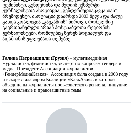
ფემინისტი, გენდერისა და მედიის ექსპერტი.
ჟურნალისტთა ასოციაცია „გენდერმედიაკავკასიას“
პრეზიდენტი. ასოციაცია დაარსდა 2003 წელს და მალე
გახდა კოალიცია „კავკაზიის“ ბირთვი, რომელშიც
გაერთიანებული არიან პოსტსაბჭოთა რეგიონის
ჟურნალისტები, რომლებიც წერენ სოციალურ და
ადამიანის უფლებათა თემებზე.
Галина Петриашвили
(Грузия)
– мультимедийная
журналистка, феминистка, эксперт по вопросам гендера и
медиа. Президент Ассоциации журналистов
«ГендерМедиаКавказ». Ассоциация была создана в 2003 году
и вскоре стала ядром Коалиции «КавкАзия», в которой
объединены журналисты пост-советского региона, пишущие
на социальные и правозащитные темы.