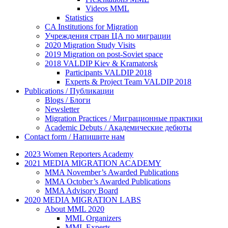
Videos MML
Statistics
CA Institutions for Migration
Учреждения стран ЦА по миграции
2020 Migration Study Visits
2019 Migration on post-Soviet space
2018 VALDIP Kiev & Kramatorsk
Participants VALDIP 2018
Experts & Project Team VALDIP 2018
Publications / Публикации
Blogs / Блоги
Newsletter
Migration Practices / Миграционные практики
Academic Debuts / Академические дебюты
Contact form / Напишите нам
2023 Women Reporters Academy
2021 MEDIA MIGRATION ACADEMY
MMA November’s Awarded Publications
MMA October’s Awarded Publications
MMA Advisory Board
2020 MEDIA MIGRATION LABS
About MML 2020
MML Organizers
MML Experts