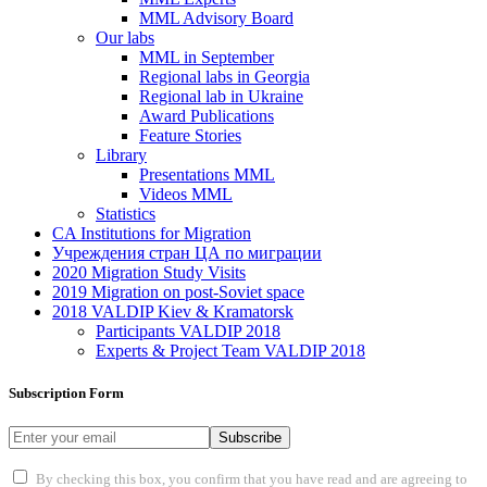
MML Advisory Board
Our labs
ММL in September
Regional labs in Georgia
Regional lab in Ukraine
Award Publications
Feature Stories
Library
Presentations MML
Videos MML
Statistics
CA Institutions for Migration
Учреждения стран ЦА по миграции
2020 Migration Study Visits
2019 Migration on post-Soviet space
2018 VALDIP Kiev & Kramatorsk
Participants VALDIP 2018
Experts & Project Team VALDIP 2018
Subscription Form
Subscribe
By checking this box, you confirm that you have read and are agreeing to