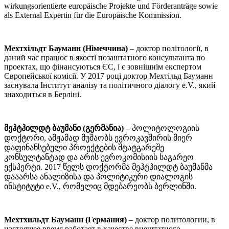
wirkungsorientierte europäische Projekte und Förderanträge sowie
als External Expertin für die Europäische Kommission.
Мехтхільдт Бауманн (Німеччина)
– доктор політології, в
даний час працює в якості позаштатного консультанта по
проектах, що фінансуються ЄС, і є зовнішнім експертом
Європейської комісії. У 2017 році доктор Мехтільд Бауманн
заснувала Інститут аналізу та політичного діалогу e.V., який
знаходиться в Берліні.
მეჰტჰილდტ ბაუმანი (გერმანია)
– პოლიტოლოგიის
დოქტორი, ამჟამად მუშაობს ევროკავშირის მიერ
დაფინანსებული პროექტების შტატგარეშე
კონსულტანტად და არის ევროკომისიის საგარეო
ექსპერტი. 2017 წელს დოქტორმა მეჰტჰილდტ ბაუმანმა
დააარსა ანალიზისა და პოლიტიკური დიალოგის
ინსტიტუტი e.V., რომელიც მდებარეობს ბერლინში.
Мехтхильдт Бауманн (Германия)
– доктор политологии, в
настоящее время работает в качестве внештатного