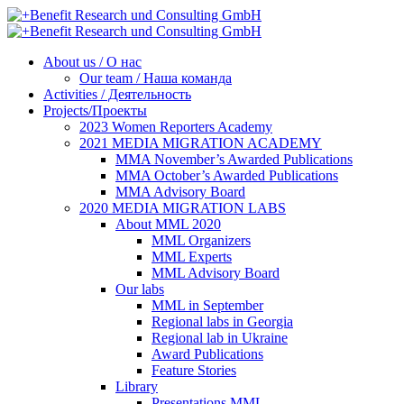
About us / О нас
Our team / Наша команда
Activities / Деятельность
Projects/Проекты
2023 Women Reporters Academy
2021 MEDIA MIGRATION ACADEMY
MMA November’s Awarded Publications
MMA October’s Awarded Publications
MMA Advisory Board
2020 MEDIA MIGRATION LABS
About MML 2020
MML Organizers
MML Experts
MML Advisory Board
Our labs
ММL in September
Regional labs in Georgia
Regional lab in Ukraine
Award Publications
Feature Stories
Library
Presentations MML