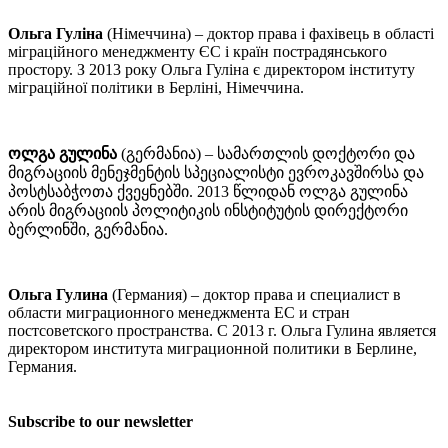
Ольга Гуліна
(Німеччина) – доктор права і фахівець в області
міграційного менеджменту ЄС і країн пострадянського
простору. З 2013 року Ольга Гуліна є директором інституту
міграційної політики в Берліні, Німеччина.
ოლგა გულინა
(გერმანია) – სამართლის დოქტორი და
მიგრაციის მენეჯმენტის სპეციალისტი ევროკავშირსა და
პოსტსაბჭოთა ქვეყნებში. 2013 წლიდან ოლგა გულინა
არის მიგრაციის პოლიტიკის ინსტიტუტის დირექტორი
ბერლინში, გერმანია.
Ольга Гулина
(Германия) – доктор права и специалист в
области миграционного менеджмента ЕС и стран
постсоветского пространства. С 2013 г. Ольга Гулина является
директором института миграционной политики в Берлине,
Германия.
Subscribe to our newsletter