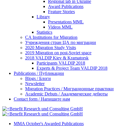
Regional lab in Ukraine
Award Publications
Feature Stories
Library
Presentations MML
Videos MML
Statistics
CA Institutions for Migration
Учреждения стран ЦА по миграции
2020 Migration Study Visits
2019 Migration on post-Soviet space
2018 VALDIP Kiev & Kramatorsk
Participants VALDIP 2018
Experts & Project Team VALDIP 2018
Publications / Публикации
Blogs / Блоги
Newsletter
Migration Practices / Миграционные практики
Academic Debuts / Академические дебюты
Contact form / Напишите нам
MMA October's Awarded Publications