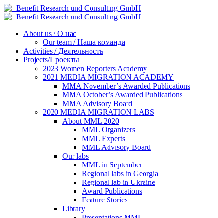
About us / О нас
Our team / Наша команда
Activities / Деятельность
Projects/Проекты
2023 Women Reporters Academy
2021 MEDIA MIGRATION ACADEMY
MMA November’s Awarded Publications
MMA October’s Awarded Publications
MMA Advisory Board
2020 MEDIA MIGRATION LABS
About MML 2020
MML Organizers
MML Experts
MML Advisory Board
Our labs
ММL in September
Regional labs in Georgia
Regional lab in Ukraine
Award Publications
Feature Stories
Library
Presentations MML