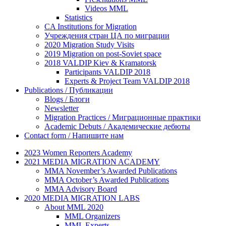
Videos MML
Statistics
CA Institutions for Migration
Учреждения стран ЦА по миграции
2020 Migration Study Visits
2019 Migration on post-Soviet space
2018 VALDIP Kiev & Kramatorsk
Participants VALDIP 2018
Experts & Project Team VALDIP 2018
Publications / Публикации
Blogs / Блоги
Newsletter
Migration Practices / Миграционные практики
Academic Debuts / Академические дебюты
Contact form / Напишите нам
2023 Women Reporters Academy
2021 MEDIA MIGRATION ACADEMY
MMA November’s Awarded Publications
MMA October’s Awarded Publications
MMA Advisory Board
2020 MEDIA MIGRATION LABS
About MML 2020
MML Organizers
MML Experts