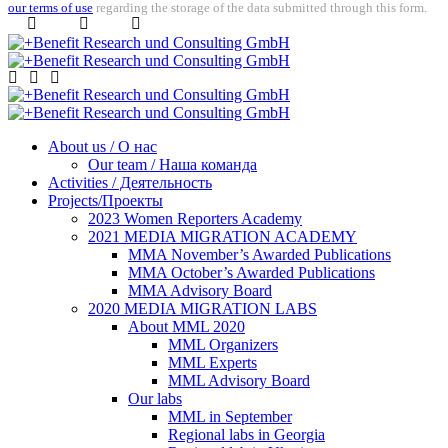
our terms of use
regarding the storage of the data submitted through this form.
About us / О нас
Our team / Наша команда
Activities / Деятельность
Projects/Проекты
2023 Women Reporters Academy
2021 MEDIA MIGRATION ACADEMY
MMA November’s Awarded Publications
MMA October’s Awarded Publications
MMA Advisory Board
2020 MEDIA MIGRATION LABS
About MML 2020
MML Organizers
MML Experts
MML Advisory Board
Our labs
ММL in September
Regional labs in Georgia