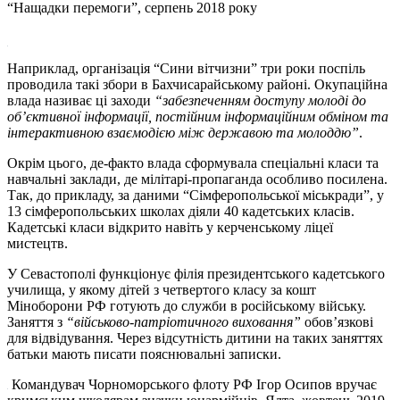
“Нащадки перемоги”, серпень 2018 року
Наприклад, організація “Сини вітчизни” три роки поспіль
проводила такі збори в Бахчисарайському районі. Окупаційна
влада називає ці заходи
“забезпеченням доступу молоді до
об’єктивної інформації, постійним інформаційним обміном та
інтерактивною взаємодією між державою та молоддю”
.
Окрім цього, де-факто влада сформувала спеціальні класи та
навчальні заклади, де мілітарі-пропаганда особливо посилена.
Так, до прикладу, за даними “Сімферопольської міськради”, у
13 сімферопольських школах діяли 40 кадетських класів.
Кадетські класи відкрито навіть у керченському ліцеї
мистецтв.
У Севастополі функціонує філія президентського кадетського
училища, у якому дітей з четвертого класу за кошт
Міноборони РФ готують до служби в російському війську.
Заняття з
“військово-патріотичного виховання”
обов’язкові
для відвідування. Через відсутність дитини на таких заняттях
батьки мають писати пояснювальні записки.
Командувач Чорноморського флоту РФ Ігор Осипов вручає