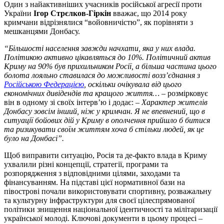
Один з найактивніших учасників російської агресії проти
України
Ігор Стрєлков-Гіркін
вважає, що 2014 року
кримчани відрізнялися “войовничістю”, як порівняти з
мешканцями Донбасу.
“Більшості населення завжди начхати, яка у них влада.
Політикою активно цікавляться до 10%. Політичний актив
Криму на 90% був прихильником Росії, а більша частина цього
болота лояльно ставилася до можливості возз’єднання з
Російською Федерацією
, оскільки очікувала від цього
економічних дивідендів та кращого життя… –
розмірковує
він в одному зі своїх інтерв’ю і додає:
– Характер жителів
Донбасу зовсім інший, ніж у кримчан. Я не впевнений, що в
ситуації бойових дій у Криму в ополчення прийшло б битися
та ризикувати своїм життям хоча б стільки людей, як це
було на Донбасі”.
Щоб виправити ситуацію, Росія та де-факто влада в Криму
ухвалили різні концепції, стратегії, програми та
розпорядження з відповідними цілями, заходами та
фінансуванням. На підставі цієї нормативної бази на
півострові почали використовувати спортивну, розважальну
та культурну інфраструктури для своєї цілеспрямованої
політики знищення національної ідентичності та мілітаризації
української молоді. Ключові документи в цьому процесі –