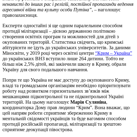
ненависті до інших рас і релігій, постійної пропаганди ведення
агресивної війни та культу особи Путіна”
, – наголошує
правозахисниця.
Експерти одностайні зі ще одним паралельним способом
протидії мілітаризації – дієвою державною політикою
створення освітніх програм та можливостей для дітей з
окупованих територій. Статистика свідчить, що кримські
абітурієнти не їдуть до українських університетів. За даними
Міносвіти, у 2019 році через освітні центри
“Крим – Україна”
до українських ВНЗ вступило лише 264 дитини. Тобто не
більш ніж 2,5% дітей, які закінчили школу в Криму, обрали
Україну для свого подальшого навчання.
Попри те що Україна не має доступу до окупованого Криму,
владі та громадським організаціям необхідно пріоритизувати
роботу над розвитком горизонтальних зв’язків між
мешканцями підконтрольної та не підконтрольної Україні
територій. На цьому наголошує
Марія Суляніна
,
координаторка Дому прав людини “Крим”. Вона вважає, що
цей напрям роботи сприятиме збереженню Криму в
ментальній свідомості українців та буде вагомим способом
протидії російській пропаганді, мілітаризації та зрештою
сприятиме деокупації півострова.