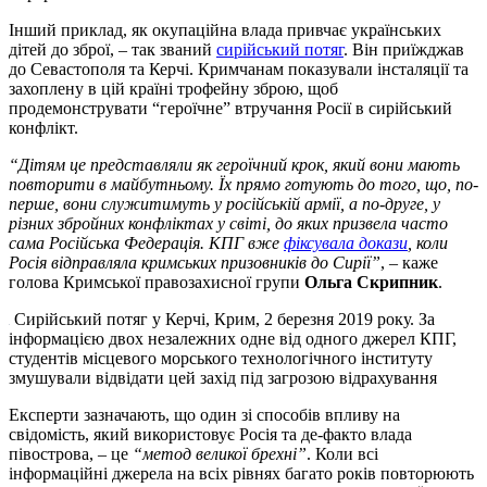
Інший приклад, як окупаційна влада привчає українських
дітей до зброї, – так званий
сирійський потяг
. Він приїжджав
до Севастополя та Керчі. Кримчанам показували інсталяції та
захоплену в цій країні трофейну зброю, щоб
продемонструвати “героїчне” втручання Росії в сирійський
конфлікт.
“Дітям це представляли як героїчний крок, який вони мають
повторити в майбутньому. Їх прямо готують до того, що, по-
перше, вони служитимуть у російській армії, а по-друге, у
різних збройних конфліктах у світі, до яких призвела часто
сама Російська Федерація. КПГ вже
фіксувала докази
, коли
Росія відправляла кримських призовників до Сирії”
, – каже
голова Кримської правозахисної групи
Ольга Скрипник
.
Сирійський потяг у Керчі, Крим, 2 березня 2019 року. За
інформацією двох незалежних одне від одного джерел КПГ,
студентів місцевого морського технологічного інституту
змушували відвідати цей захід під загрозою відрахування
Експерти зазначають, що один зі способів впливу на
свідомість, який використовує Росія та де-факто влада
півострова, – це
“метод великої брехні”
. Коли всі
інформаційні джерела на всіх рівнях багато років повторюють