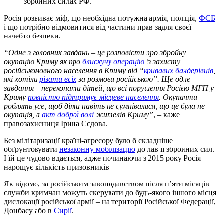
збройних силах РФ.
Росія розвиває міф, що необхідна потужна армія, поліція,
ФСБ
і що потрібно відмовитися від частини прав задля своєї
начебто безпеки.
“Одне з головних завдань – це розповісти про збройну
окупацію Криму як про
блискучу операцію
із захисту
російськомовного населення в Криму від “
кривавих бандерівців
,
які хотіли
різати всіх
за розмови російською”. Ще одне
завдання – переконати дітей, що всі порушення Росією МГП у
Криму
повністю підтримує місцеве населення
. Окупанти
роблять усе, щоб діти навіть не сумнівалися, що це була не
окупація, а
акт доброї волі
жителів Криму”
, – каже
правозахисниця Ірина Сєдова.
Без мілітаризації країні-агресору було б складніше
обґрунтовувати
незаконну мобілізацію
до лав її збройних сил.
І їй це чудово вдається, адже починаючи з 2015 року Росія
нарощує кількість призовників.
Як відомо, за російським законодавством після п’яти місяців
служби кримчан можуть скерувати до будь-якого іншого місця
дислокації російської армії – на території Російської Федерації,
Донбасу або в
Сирії
.