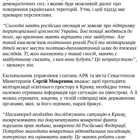
демократичних сил, з якими буде можливий діалог про
повернення українських територій. Утім, і цей підхід має
примарні перспективи.
“Сьогодні навіть російська опозиція не заявляє про підтримку
територіальної цілісності України. Їхні позиції зводяться до
того, що кримчани мають вирішити своє майбутнє. Але
такий взаємозв’язок політичних реалій Росії та мілітаризація
дітей може звести політико-дипломатичний шлях до тяжких
наслідків. Ті, кого виховують у такий спосіб, мають у
майбутньому сказати, з ким вони будуть? Це неприпустимо”
,
– зауважує він.
Ексначальник управління з питань АРК та міста Севастополя
Мінветеранів
Сергій Мокренюк
вважає: щоб протидіяти
мілітаризації освітнього простору в Криму, необхідна точна
належно отримана інформація про ситуацію на півострові. А її
можна отримати, зокрема, у тісній співпраці між державними
органами, якої, за його оцінкою, наразі бракує.
“Насамперед необхідно досліджувати ситуацію в Криму,
виокремлювати та документувати конкретні факти
порушень прав людини, конкретні дії Російської Федерації.
Потрібно знаходити конкретних відповідальних посадовців,
потерпілих та оцінювати шкоду. Це мають робити саме