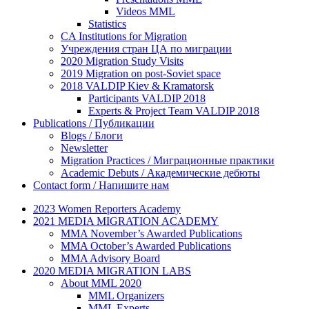
Videos MML
Statistics
CA Institutions for Migration
Учреждения стран ЦА по миграции
2020 Migration Study Visits
2019 Migration on post-Soviet space
2018 VALDIP Kiev & Kramatorsk
Participants VALDIP 2018
Experts & Project Team VALDIP 2018
Publications / Публикации
Blogs / Блоги
Newsletter
Migration Practices / Миграционные практики
Academic Debuts / Академические дебюты
Contact form / Напишите нам
2023 Women Reporters Academy
2021 MEDIA MIGRATION ACADEMY
MMA November’s Awarded Publications
MMA October’s Awarded Publications
MMA Advisory Board
2020 MEDIA MIGRATION LABS
About MML 2020
MML Organizers
MML Experts