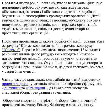
Протягом шести років Росія вибудувала вертикаль і фінансує
повноцінну інфраструктуру, що складається з мережі
військово-патріотичних і військово-спортивних клубів та
бюджетних і некомерційних громадських організацій. Дітей
залучають до комуністичних та воєнних об’єднань, зокрема
пошукових, трудових загонів, волонтерських організацій,
студентських загонів, спільнот дослідження історії та
просвітницьких організацій.
Посилена пропаганда служби в російській армії провадиться в
осередках “Кримського козацтва” та громадського руху
“Юнармія”
. Наразі в Криму діють щонайменше 15 міських і
районних штабів цього руху, до яких входять військово-
патріотичні організації півострова та гуртки, створені при
загальноосвітніх школах. Окупаційна влада планує створити
осередки Юнармії в кожній школі, де дітей тренують, зокрема,
у стрільбі та муштрі.
Час від часу до кримських юнармійців на літній відпочинок
привозять дітей
і учасників незаконних збройних формувань
Донеччини
та
Луганщини
. Для цього організовують
спеціальні збори, тренування та змагання.
Оборонно-спортивні патріотичні збори “Сини вітчизни”,
присвячені льотчику Роману Філіпову, в межах проєкту