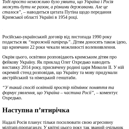
Тоді просто неможливо було уявити, що Україна і Росія
можуть бути не разом, а різними державами. Але це
сталося”,
– наводиться цитата Путіна щодо передання
Кримської області Україні в 1954 році.
Російсько-український договір від листопада 1990 року
подається як
“порожній папірець”
. Дітям доносять також ідею,
що кримчани 22 роки чекали можливості волевиявлення.
Окрім цього, освітяни розповідають кримським дітям про
фейкову Україну. Як приклад Олег Охредько наводить
виставку 2014 року, присвячену родині царя Миколи ІІ. У ній
окремий стенд розповідав, що Україну та мову придумали
австрійський та німецький генштаби.
“У такий спосіб освітній простір підмінює поняття та
формує уявлення, що Україна – частина Росії”,
– коментує
Охредько.
Наступна п’ятирічка
Надалі Росія планує тільки посилювати свою агресивну
мілітарі-пропаганду. У квітні цього року так званий очільник