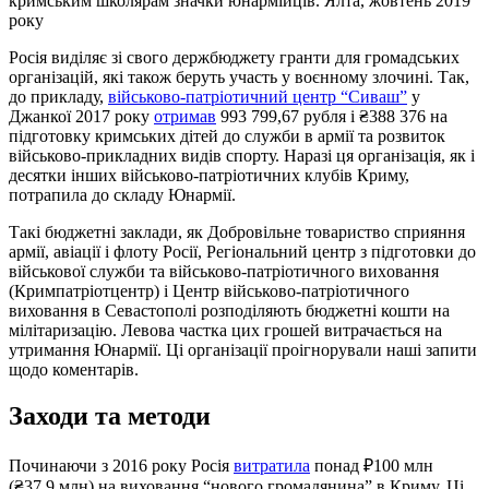
кримським школярам значки юнармійців. Ялта, жовтень 2019
року
Росія виділяє зі свого держбюджету гранти для громадських
організацій, які також беруть участь у воєнному злочині. Так,
до прикладу,
військово-патріотичний центр “Сиваш”
у
Джанкої 2017 року
отримав
993 799,67 рубля і ₴388 376 на
підготовку кримських дітей до служби в армії та розвиток
військово-прикладних видів спорту. Наразі ця організація, як і
десятки інших військово-патріотичних клубів Криму,
потрапила до складу Юнармії.
Такі бюджетні заклади, як Добровільне товариство сприяння
армії, авіації і флоту Росії, Регіональний центр з підготовки до
військової служби та військово-патріотичного вихoвання
(Кримпатріотцентр) і Центр військово-патріотичного
виховання в Севастополі розподіляють бюджетні кошти на
мілітаризацію. Левова частка цих грошей витрачається на
утримання Юнармії. Ці організації проігнорували наші запити
щодо коментарів.
Заходи та методи
Починаючи з 2016 року Росія
витратила
понад ₽100 млн
(₴37,9 млн) на виховання “нового громадянина” в Криму. Ці