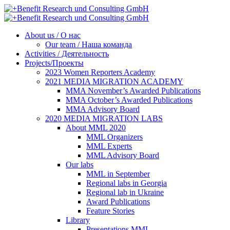
About us / О нас
Our team / Наша команда
Activities / Деятельность
Projects/Проекты
2023 Women Reporters Academy
2021 MEDIA MIGRATION ACADEMY
MMA November’s Awarded Publications
MMA October’s Awarded Publications
MMA Advisory Board
2020 MEDIA MIGRATION LABS
About MML 2020
MML Organizers
MML Experts
MML Advisory Board
Our labs
ММL in September
Regional labs in Georgia
Regional lab in Ukraine
Award Publications
Feature Stories
Library
Presentations MML