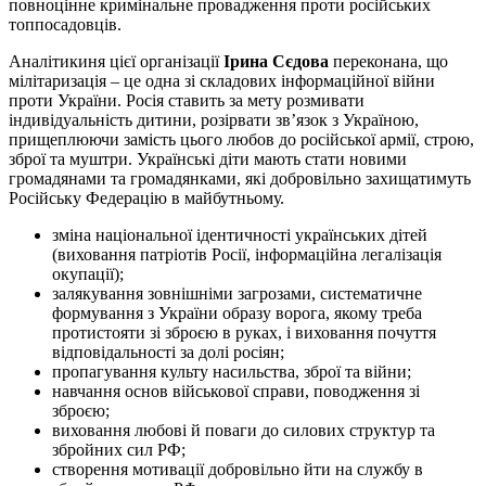
повноцінне кримінальне провадження проти російських
топпосадовців.
Аналітикиня цієї організації
Ірина Сєдова
переконана, що
мілітаризація – це одна зі складових інформаційної війни
проти України. Росія ставить за мету розмивати
індивідуальність дитини, розірвати зв’язок з Україною,
прищеплюючи замість цього любов до російської армії, строю,
зброї та муштри. Українські діти мають стати новими
громадянами та громадянками, які добровільно захищатимуть
Російську Федерацію в майбутньому.
зміна національної ідентичності українських дітей
(виховання патріотів Росії, інформаційна легалізація
окупації);
залякування зовнішніми загрозами, систематичне
формування з України образу ворога, якому треба
протистояти зі зброєю в руках, і виховання почуття
відповідальності за долі росіян;
пропагування культу насильства, зброї та війни;
навчання основ військової справи, поводження зі
зброєю;
виховання любові й поваги до силових структур та
збройних сил РФ;
створення мотивації добровільно йти на службу в