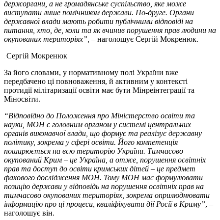
держоргани, а не громадянське суспільство, яке може
виступати лише помічником держави. По-друге. Органи
державної влади мають робити публічними відповіді на
питання, хто, де, коли та як вчинив порушення прав людини на
окупованих територіях”,
– наголошує Сергій Мокренюк.
Сергій Мокренюк
За його словами, у нормативному полі України вже
передбачено ці повноваження, й активним у контексті
протидії мілітаризації освіти має бути Мінреінтеграції та
Міносвіти.
“Відповідно до Положення про Міністерство освіти та
науки, МОН є головним органом у системі центральних
органів виконавчої влади, що формує та реалізує державну
політику, зокрема у сфері освіти. Його компетенція
поширюється на всю територію України. Тимчасово
окупований Крим – це Україна, а отже, порушення освітніх
прав та доступ до освіти кримських дітей – це предмет
фахового дослідження МОН. Тому МОН має формулювати
позицію держави у відповідь на порушення освітніх прав на
тимчасово окупованих територіях, зокрема оприлюднювати
інформацію про ці процеси, кваліфікувати дії Росії в Криму”
, –
наголошує він.