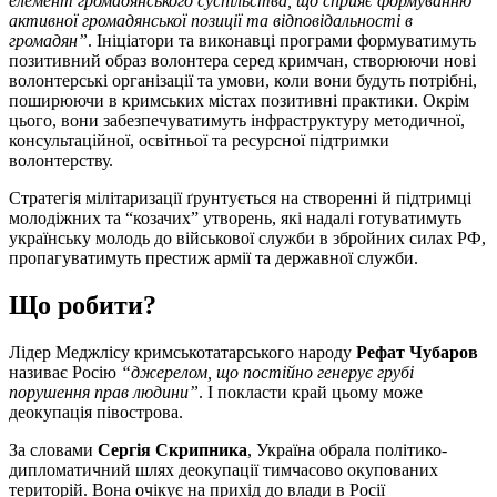
елемент громадянського суспільства, що сприяє формуванню
активної громадянської позиції та відповідальності в
громадян”
. Ініціатори та виконавці програми формуватимуть
позитивний образ волонтера серед кримчан, створюючи нові
волонтерські організації та умови, коли вони будуть потрібні,
поширюючи в кримських містах позитивні практики. Окрім
цього, вони забезпечуватимуть інфраструктуру методичної,
консультаційної, освітньої та ресурсної підтримки
волонтерству.
Стратегія мілітаризації ґрунтується на створенні й підтримці
молодіжних та “козачих” утворень, які надалі готуватимуть
українську молодь до військової служби в збройних силах РФ,
пропагуватимуть престиж армії та державної служби.
Що робити?
Лідер Меджлісу кримськотатарського народу
Рефат Чубаров
називає Росію
“джерелом, що постійно генерує грубі
порушення прав людини”
. І покласти край цьому може
деокупація півострова.
За словами
Сергія Скрипника
, Україна обрала політико-
дипломатичний шлях деокупації тимчасово окупованих
територій. Вона очікує на прихід до влади в Росії