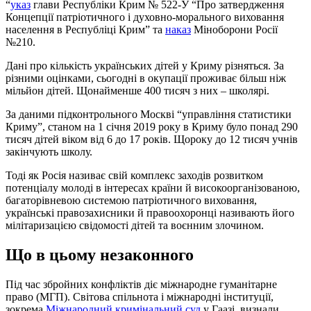
“
указ
глави Республіки Крим № 522-У “Про затвердження
Концепції патріотичного і духовно-морального виховання
населення в Республіці Крим” та
наказ
Міноборони Росії
№210.
Дані про кількість українських дітей у Криму різняться. За
різними оцінками, сьогодні в окупації проживає більш ніж
мільйон дітей. Щонайменше 400 тисяч з них – школярі.
За даними підконтрольного Москві “управління статистики
Криму”, станом на 1 січня 2019 року в Криму було понад 290
тисяч дітей віком від 6 до 17 років. Щороку до 12 тисяч учнів
закінчують школу.
Тоді як Росія називає свій комплекс заходів розвитком
потенціалу молоді в інтересах країни й високоорганізованою,
багаторівневою системою патріотичного виховання,
українські правозахисники й правоохоронці називають його
мілітаризацією свідомості дітей та воєнним злочином.
Що в цьому незаконного
Під час збройних конфліктів діє міжнародне гуманітарне
право (МГП). Світова спільнота і міжнародні інституції,
зокрема
Міжнародний кримінальний суд
у Гаазі, визнали