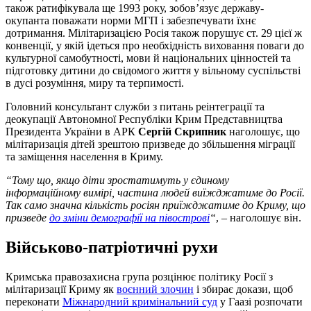
також ратифікувала ще 1993 року, зобов’язує державу-
окупанта поважати норми МГП і забезпечувати їхнє
дотримання. Мілітаризацією Росія також порушує ст. 29 цієї ж
конвенції, у якій ідеться про необхідність виховання поваги до
культурної самобутності, мови й національних цінностей та
підготовку дитини до свідомого життя у вільному суспільстві
в дусі розуміння, миру та терпимості.
Головний консультант служби з питань реінтеграції та
деокупації Автономної Республіки Крим Представництва
Президента України в АРК
Сергій Скрипник
наголошує, що
мілітаризація дітей зрештою призведе до збільшення міграції
та заміщення населення в Криму.
“Тому що, якщо діти зростатимуть у єдиному
інформаційному вимірі, частина людей виїжджатиме до Росії.
Так само значна кількість росіян приїжджатиме до Криму, що
призведе
до зміни демографії на півострові
“
, – наголошує він.
Військово-патріотичні рухи
Кримська правозахисна група розцінює політику Росії з
мілітаризації Криму як
воєнний злочин
і збирає докази, щоб
переконати
Міжнародний кримінальний суд
у Гаазі розпочати