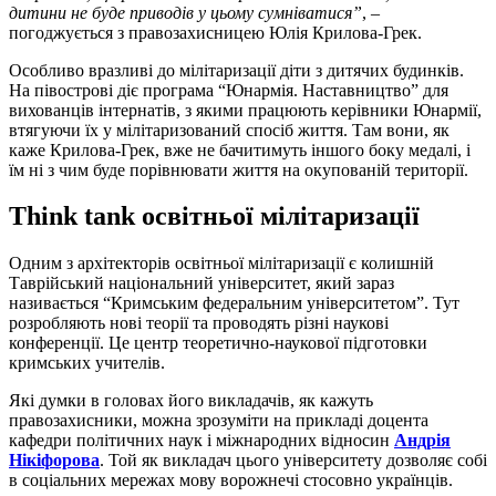
дитини не буде приводів у цьому сумніватися”
, –
погоджується з правозахисницею Юлія Крилова-Грек.
Особливо вразливі до мілітаризації діти з дитячих будинків.
На півострові діє програма “Юнармія. Наставництво” для
вихованців інтернатів, з якими працюють керівники Юнармії,
втягуючи їх у мілітаризований спосіб життя. Там вони, як
каже Крилова-Грек, вже не бачитимуть іншого боку медалі, і
їм ні з чим буде порівнювати життя на окупованій території.
Think tank освітньої мілітаризації
Одним з архітекторів освітньої мілітаризації є колишній
Таврійський національний університет, який зараз
називається “Кримським федеральним університетом”. Тут
розробляють нові теорії та проводять різні наукові
конференції. Це центр теоретично-наукової підготовки
кримських учителів.
Які думки в головах його викладачів, як кажуть
правозахисники, можна зрозуміти на прикладі доцента
кафедри політичних наук і міжнародних відносин
Андрія
Нікіфорова
. Той як викладач цього університету дозволяє собі
в соціальних мережах мову ворожнечі стосовно українців.