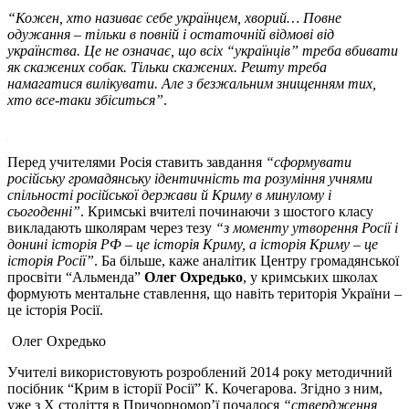
“Кожен, хто називає себе українцем, хворий… Повне
одужання – тільки в повній і остаточній відмові від
українства. Це не означає, що всіх “українців” треба вбивати
як скажених собак. Тільки скажених. Решту треба
намагатися вилікувати. Але з безжальним знищенням тих,
хто все-таки збіситься”
.
Перед учителями Росія ставить завдання
“сформувати
російську громадянську ідентичність та розуміння учнями
спільності російської держави й Криму в минулому і
сьогоденні”
. Кримські вчителі починаючи з шостого класу
викладають школярам через тезу
“з моменту утворення Росії і
донині історія РФ – це історія Криму, а історія Криму – це
історія Росії”
. Ба більше, каже аналітик Центру громадянської
просвіти “Альменда”
Олег Охредько
, у кримських школах
формують ментальне ставлення, що навіть територія України –
це історія Росії.
Олег Охредько
Учителі використовують розроблений 2014 року методичний
посібник “Крим в історії Росії” К. Кочегарова. Згідно з ним,
уже з Х століття в Причорномор’ї почалося
“ствердження