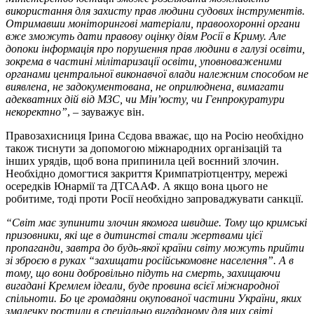
використання для захисту прав людини судових інструментів.
Отримавши моніторингові матеріали, правоохоронні органи
вже зможуть дати правову оцінку діям Росії в Криму. Але
допоки інформація про порушення прав людини в галузі освіти,
зокрема в частині мілітаризації освіти, уповноваженими
органами центральної виконавчої влади належним способом не
виявлена, не задокументована, не оприлюднена, вимагати
адекватних дій від МЗС, чи Мін’юсту, чи Генпрокуратури
некоректно”
, – зауважує він.
Правозахисниця Ірина Сєдова вважає, що на Росію необхідно
також тиснути за допомогою міжнародних організацій та
інших урядів, щоб вона припинила цей воєнний злочин.
Необхідно домогтися закриття Кримпатріотцентру, мережі
осередків Юнармії та ДТСААФ. А якщо вона цього не
робитиме, тоді проти Росії необхідно запроваджувати санкції.
“Світ має зупинити злочин якомога швидше. Тому що кримські
призовники, які ще в дитинстві стали жертвами цієї
пропаганди, завтра до будь-якої країни світу можуть прийти
зі зброєю в руках “захищати російськомовне населення”. А в
тому, що вони добровільно підуть на смерть, захищаючи
вигадані Кремлем ідеали, буде провина всієї міжнародної
спільноти. Бо це громадяни окупованої частини України, яких
змалечку ростили в спеціально вигаданому для них світі