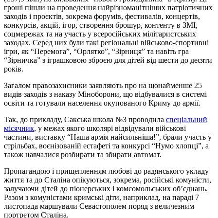
гроші пішли на проведення найрізноманітніших патріотичних
заходів і проєктів, зокрема форумів, фестивалів, концертів,
конкурсів, акцій, ігор, створення брошур, контенту в ЗМІ,
соцмережах та на участь у всеросійських мілітаристських
заходах. Серед них були такі регіональні військово-спортивні
ігри, як “Перемога”, “Орлятко”, “Зірниця” та навіть гра
“Зірничка” з іграшковою зброєю для дітей від шести до десяти
років.
Загалом правозахисники заявляють про на щонайменше 25
видів заходів з наказу Міноборони, що відбувалися в системі
освіти та готували населення окупованого Криму до армії.
Так, до прикладу, Сакська школа №3 проводила
спеціальний
місячник
, у межах якого школярі відвідували військові
частини, виставку “Наша армія найсильніша!”, брали участь у
стрільбах, воєнізованій естафеті та конкурсі “Нумо хлопці”, а
також навчалися розбирати та збирати автомат.
Пропагандою і прищепленням любові до радянського укладу
життя та до Сталіна опікуються, зокрема, російські комуністи,
залучаючи дітей до піонерських і комсомольських об’єднань.
Разом з комуністами кримські діти, наприклад, на параді 7
листопада маршували Севастополем поряд з величезним
портретом Сталіна.