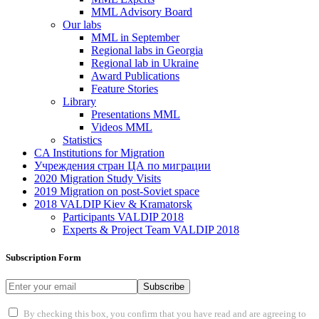
MML Advisory Board
Our labs
ММL in September
Regional labs in Georgia
Regional lab in Ukraine
Award Publications
Feature Stories
Library
Presentations MML
Videos MML
Statistics
CA Institutions for Migration
Учреждения стран ЦА по миграции
2020 Migration Study Visits
2019 Migration on post-Soviet space
2018 VALDIP Kiev & Kramatorsk
Participants VALDIP 2018
Experts & Project Team VALDIP 2018
Subscription Form
Subscribe
By checking this box, you confirm that you have read and are agreeing to