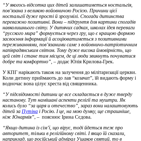
“У якогось відсотка цих дітей залишатиметься ностальгія,
пов’язана з великою войовничою Росією. Причини цієї
ностальгії дуже прості й зрозумілі. Спогади дитинства
переважно позитивні. Вони – підґрунтя для картини спогадів
навколишнього світу. У дитячих садках, школах ідея переваги
“русского мира” формується через гру, що є кращою формою
засвоєння інформації й асоціюватиметься з позитивними
переживаннями, пов’язаними саме з войовничо-патріотичним
напіврадянським світом. Тому дуже висока ймовірність, що
цей світ і стане тим місцем, де ці люди звикнуть почуватися
добре та комфортно”,
– додає Юлія Крилова-Грек.
У КПГ нарікають також на залучення до мілітаризації церкви.
Коли дитину приймають до лав “козачат”, їй видають форму і
водночас вона цілує хреста від священника.
“У підсвідомості дитини це все складається в дуже тверду
настанову. Тут намішані аспекти релігії та муштри. Як
колись було “за царя и отечество”, зараз вони налаштовують
дітей за
Путіна
і Росію. І це, на мою думку, ще страшніше,
ніж Юнармія”
, – пояснює Ірина Сєдова.
“Якщо дитина із сім’ї, що вірує, тоді йдеться теж про
авторитет, тільки в релігійному світі. І якщо їй сказали,
наприклад, що російський адмірал Ушаков святий, то в