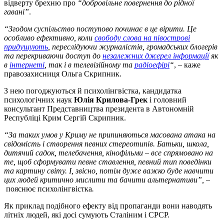
відверту брехню про
“добровільне повернення до рідної
гавані”
.
“Згодом суспільство поступово починає в це вірити. Це
особливо ефективно, коли
свободу слова на півострові
придушують
, переслідуючи журналістів, громадських блогерів
та перекриваючи доступ до
незалежних джерел інформації
як
в
інтернеті
, так і в телевізійному та
радіоефірі
“
, – каже
правозахисниця Ольга Скрипник.
З нею погоджуються й психолінгвістка, кандидатка
психологічних наук
Юлія Крилова-Грек
і головний
консультант Представництва президента в Автономній
Республіці Крим Сергій Скрипник.
“За таких умов у Криму не припиняються масована атака на
свідомість і створення певних стереотипів.
Батьки, школа,
дитячий садок, телебачення, кінофільми – все спрямовано на
те, щоб сформувати певне ставлення, певний тип поведінки
та картину світу. І, звісно, потім дуже важко буде навчити
цих людей критично мислити та бачити альтернативи”,
–
пояснює психолінгвістка
.
Як приклад подібного ефекту від пропаганди вони наводять
літніх людей, які досі сумують Сталіним і СРСР.