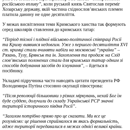
російського впливу”
, коли руський князь Святослав переміг
Хозарську державу, якій частина східнослов’янських племен
платила данину не одне десятиліття.
У межах висвітлення теми Кримського ханства так формують
серед школярів ставлення до кримських татар:
“Період тісної і плідної військово-політичної співпраці Росії
та Криму виявився недовгим. Уже з першого десятиліття XVI
ст. кримці стали вчиняти набіги на московські “україни” –
Рязань, Тулу, Брянськ та ін. Захоплення та продаж на Схід
слов’янських полонених стали для кримських татар одним зі
способів добування засобів до існування”,
– йдеться в
посібнику.
Укладачі підручника часто наводять цитати президента РФ
Володимира Путіна стосовно окупації півострова:
“Після революції більшовики з різних міркувань, нехай Бог їм
буде суддею, долучили до складу Української РСР значні
території історичного півдня Росії”
.
“Загалом потрібно прямо про це сказати. Ми все це
розуміємо: це рішення сприймалося як якась формальність,
адже території передавалися в межах однієї великої країни.