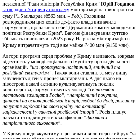
незаконної “Ради міністрів Республіки Крим”
Юрій Гоцанюк
затвердив п’ятирічну програму
мілітаризації на півострові на
суму ₽1,5 мільярда (₴563 млн. –
Ред.
). Головним
розпорядником цих коштів де-факто влада визначила
формування, що називає себе “Державний комітет молодіжної
політики Республіки Крим”. Вагоме фінансування суттєво
збільшать починаючи з 2023 року. На рік на мілітаризацію в
Криму витрачатимуть тоді вже майже ₽400 млн (₴150 млн).
Автори програми серед проблем у Криму називають, зокрема,
відсутність у молоді соціального імунітету проти діяльності
організацій,
“що пропагують політичний, етнічний та
релігійний екстремізм”
. Також вони ставлять за мету вищу
залученість дітей у процес мілітаризації. А для цього на
півострові надалі активно культивуватимуть поклик
волонтерства, формуватимуть у молоді
“світоглядні
настанови захищати Росію”
,
“патріотичні почуття,
цінності на основі російської історії, любові до Росії, розвитку
почуття гордості за свою країну та активізації
зацікавленості у вивченні російської історії”.
Росія планує
навчати та підвищувати кваліфікацію
“фахівців з
патріотичного виховання”.
У Криму продовжуватимуть розвивати волонтерський рух
“як