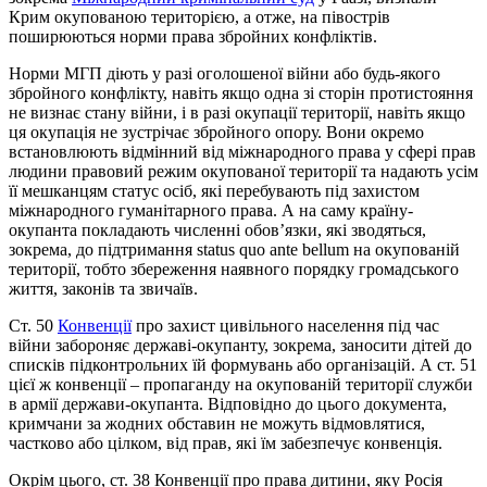
Крим окупованою територією, а отже, на півострів
поширюються норми права збройних конфліктів.
Норми МГП діють у разі оголошеної війни або будь-якого
збройного конфлікту, навіть якщо одна зі сторін протистояння
не визнає стану війни, і в разі окупації території, навіть якщо
ця окупація не зустрічає збройного опору. Вони окремо
встановлюють відмінний від міжнародного права у сфері прав
людини правовий режим окупованої території та надають усім
її мешканцям статус осіб, які перебувають під захистом
міжнародного гуманітарного права. А на саму країну-
окупанта покладають численні обов’язки, які зводяться,
зокрема, до підтримання status quo ante bellum на окупованій
території, тобто збереження наявного порядку громадського
життя, законів та звичаїв.
Ст. 50
Конвенції
про захист цивільного населення під час
війни забороняє державі-окупанту, зокрема, заносити дітей до
списків підконтрольних їй формувань або організацій. А ст. 51
цієї ж конвенції – пропаганду на окупованій території служби
в армії держави-окупанта. Відповідно до цього документа,
кримчани за жодних обставин не можуть відмовлятися,
частково або цілком, від прав, які їм забезпечує конвенція.
Окрім цього, ст. 38 Конвенції про права дитини, яку Росія