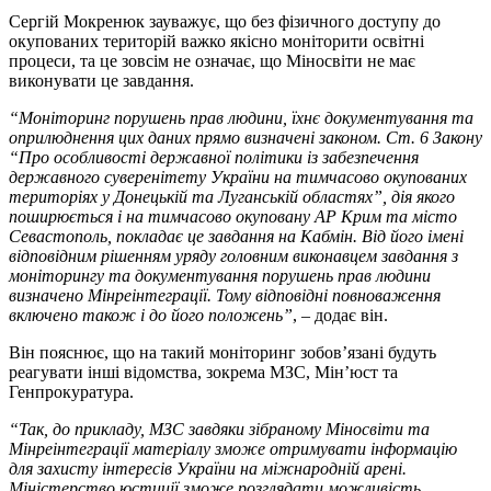
Сергій Мокренюк зауважує, що без фізичного доступу до
окупованих територій важко якісно моніторити освітні
процеси, та це зовсім не означає, що Міносвіти не має
виконувати це завдання.
“Моніторинг порушень прав людини, їхнє документування та
оприлюднення цих даних прямо визначені законом. Ст. 6 Закону
“Про особливості державної політики із забезпечення
державного суверенітету України на тимчасово окупованих
територіях у Донецькій та Луганській областях”, дія якого
поширюється і на тимчасово окуповану АР Крим та місто
Севастополь, покладає це завдання на Кабмін. Від його імені
відповідним рішенням уряду головним виконавцем завдання з
моніторингу та документування порушень прав людини
визначено Мінреінтеграції. Тому відповідні повноваження
включено також і до його положень”
, – додає він.
Він пояснює, що на такий моніторинг зобов’язані будуть
реагувати інші відомства, зокрема МЗС, Мін’юст та
Генпрокуратура.
“Так, до прикладу, МЗС завдяки зібраному Міносвіти та
Мінреінтеграції матеріалу зможе отримувати інформацію
для захисту інтересів України на міжнародній арені.
Міністерство юстиції зможе розглядати можливість